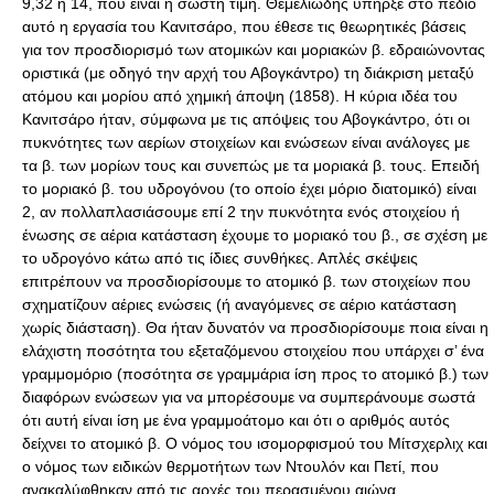
9,32 ή 14, που είναι η σωστή τιμή. Θεμελιώδης υπήρξε στο πεδίο
αυτό η εργασία του Κανιτσάρο, που έθεσε τις θεωρητικές βάσεις
για τον προσδιορισμό των ατομικών και μοριακών β. εδραιώνοντας
οριστικά (με οδηγό την αρχή του Αβογκάντρο) τη διάκριση μεταξύ
ατόμου και μορίου από χημική άποψη (1858). Η κύρια ιδέα του
Κανιτσάρο ήταν, σύμφωνα με τις απόψεις του Αβογκάντρο, ότι οι
πυκνότητες των αερίων στοιχείων και ενώσεων είναι ανάλογες με
τα β. των μορίων τους και συνεπώς με τα μοριακά β. τους. Επειδή
το μοριακό β. του υδρογόνου (το οποίο έχει μόριο διατομικό) είναι
2, αν πολλαπλασιάσουμε επί 2 την πυκνότητα ενός στοιχείου ή
ένωσης σε αέρια κατάσταση έχουμε το μοριακό του β., σε σχέση με
το υδρογόνο κάτω από τις ίδιες συνθήκες. Απλές σκέψεις
επιτρέπουν να προσδιορίσουμε το ατομικό β. των στοιχείων που
σχηματίζουν αέριες ενώσεις (ή αναγόμενες σε αέριο κατάσταση
χωρίς διάσταση). Θα ήταν δυνατόν να προσδιορίσουμε ποια είναι η
ελάχιστη ποσότητα του εξεταζόμενου στοιχείου που υπάρχει σ’ ένα
γραμμομόριο (ποσότητα σε γραμμάρια ίση προς το ατομικό β.) των
διαφόρων ενώσεων για να μπορέσουμε να συμπεράνουμε σωστά
ότι αυτή είναι ίση με ένα γραμμοάτομο και ότι ο αριθμός αυτός
δείχνει το ατομικό β. Ο νόμος του ισομορφισμού του Μίτσχερλιχ και
ο νόμος των ειδικών θερμοτήτων των Ντουλόν και Πετί, που
ανακαλύφθηκαν από τις αρχές του περασμένου αιώνα,