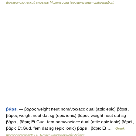
фразеологический словарь Михельсона (оригинальная орфография)
βάρει
— βάρος weight neut nom/voc/acc dual (attic epic) βάρεϊ ,
βάρος weight neut dat sg (epic ionic) βάρος weight neut dat sg
βά̱ρει , βᾶρις Et.Gud. fem nom/voc/acc dual (attic epic ionic) βά̱ρεϊ ,
βᾶρις Et.Gud. fem dat sg (epic ionic) βά̱ρει , βᾶρις Et …
Greek
morphological index (Ελληνική μορφολογικούς δείκτες)