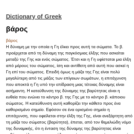
Dictionary of Greek
βάρος
βάρος
Η δύναμη με την οποία η Γη έλκει προς αυτή τα σώματα. Το β.
προέρχεται από τη δύναμη της παγκόσμιας έλξης που ασκείται
μεταξύ της Γης και ενός σώματος. Έτσι και η Γη υφίσταται μια έλξη
από μέρους του σώματος, ίση και αντίθετη από αυτή που ασκεί η
Γη επί του σώματος. Επειδή όμως η μάζα της Γης είναι πολύ
μεγαλύτερη από τις μάζες των επίγειων σωμάτων, η επιτάχυνση
που αποκτά η Γη υπό την επίδραση μιας τέτοιας δύναμης είναι
ασήμαντη. Η κατεύθυνση της δύναμης της βαρύτητας είναι η
ευθεία που ενώνει το κέντρο β. της Γης με το κέντρο β. κάποιου
σώματος. Η κατεύθυνση αυτή καθορίζει την κάθετο προς ένα
καθορισμένο σημείο. Εφόσον σε ένα ορισμένο σημείο η
επιτάχυνση, που οφείλεται στην έλξη της Γης, είναι ανεξάρτητη από
τη μάζα του σώματος (βαρύτητα), έπεται, από τον θεμελιώδη νόμο
της δυναμικής, ότι η ένταση της δύναμης της βαρύτητας είναι