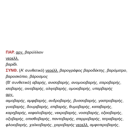
ΠΑΡ.
αρχ.
βαρύλλιον
νεοελλ.
βαρίδι
.
ΣΥΝΘ.
(Α' συνθετικό)
νεοελλ.
βαρογράφος βαροδέκτης
,
βαρόμετρο
,
βαροσκόπιο
,
βάροσμος
(Β' συνθετικό)
αβαρής
,
ανισοβαρής
,
ανομοιοβαρής
,
ετεροβαρής
,
ισοβαρής
,
οινοβαρής
,
ολιγοβαρής
,
ομοιοβαρής
,
υπερβαρής
αρχ.
αιμοβαρής
,
αμφιβαρής
,
ανδροβαρής
,
βυσσοβαρής
,
γαστροβαρής
,
γυιοβαρής
,
δουριβαρής
,
επιβαρής
,
θυμοβαρής
,
καταβαρής
,
καρηβαρής
,
κεφαλοβαρής
,
νεκροβαρής
,
νοσοβαρής
,
οξειοβαρής
,
οξοβαρής
,
οπισθοβαρής
,
παντοβαρής
,
στερροβαρής
,
τετραβαρής
,
φλοιοβαρής
,
χαλκοβαρής
,
χειροβαρής
νεοελλ.
αμφοτεροβαρής
,