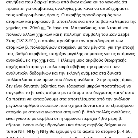
συνήθεια που διαρκεί πάνω από έναν αιώνα και το γεγονός ότι
πρόκειται για συμβατικές αναλογίες μάς κάνει να αποδεχόμαστε
τους καθιερωμένους όρους. Ο ακριβής προσδιορισμός των
ατομικών και μοριακών β. αποτέλεσε ένα από τα βασικά θέματα της
χημείας του 20ού
αι.
Το έργο του Μπερκέλιους, του Ντουμά και
πολλών άλλων χημικών και η πολύτιμη συμβολή του Ζαν Σερβέ
Στας (1813-91), ο οποίος προώθησε τον προσδιορισμό των
ατομικών β. πολυάριθμων στοιχείων με τον μέγιστο, για την εποχή
του, βαθμό ακριβείας, υπήρξαν μεγάλης σημασίας για τις επόμενες
ανακαλύψεις της χημείας. Η έλλειψη μιας ακριβούς θεωρητικής
αρχής κατέστησε για πολύ καιρό αβέβαιη την ερμηνεία των
αναλυτικών δεδομένων και την εκλογή ανάμεσα στα δυνατά
πολλαπλάσια των τιμών που έδινε η ανάλυση. Στην πράξη, όμως,
δεν είναι δυνατόν (εξαιτίας των εξαιρετικά μικρών ποσοτήτων) να
συγκριθεί το β. ενός ατόμου με το άτομο του δείγματος και γι’ αυτό
θα πρέπει να καταφύγουμε στα αποτελέσματα από την ανάλυση
μεγάλου αριθμού ενώσεων που σχηματίζονται από το εξεταζόμενο
στοιχείο με στοιχεία γνωστού ατομικού β. Από πολλές αναλύσεις
είναι γνωστό με ακρίβεια ότι η αμμωνία περιέχει 4,66 μέρη β.
αζώτου, έναντι ενός υδρογόνου και όπως ακριβώς δείχνουν οι
τύποι ΝΗ, ΝΗ
ή ΝΗ
θα έχουμε για το άζωτο το ατομικό β. 4,66,
2
3