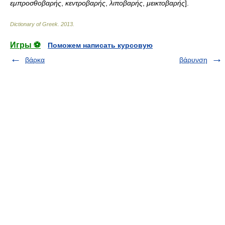
εμπροσθοβαρής
,
κεντροβαρής
,
λιποβαρής
,
μεικτοβαρής
].
Dictionary of Greek
.
2013
.
Игры ⚽
Поможем написать курсовую
βάρκα
βάρυνση