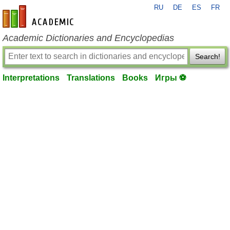
RU
DE
ES
FR
en-academic.com
Academic Dictionaries and Encyclopedias
Search!
Interpretations
Translations
Books
Игры ⚽