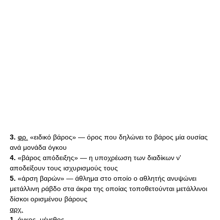
3.
φρ.
«ειδικό βάρος» — όρος που δηλώνει το βάρος μία ουσίας
ανά μονάδα όγκου
4.
«βάρος απόδειξης» — η υποχρέωση των διαδίκων ν'
αποδείξουν τους ισχυρισμούς τους
5.
«άρση βαρών» — άθλημα στο οποίο ο αθλητής ανυψώνει
μετάλλινη ράβδο στα άκρα της οποίας τοποθετούνται μετάλλινοι
δίσκοι ορισμένου βάρους
αρχ.
1.
όγκος, μέγεθος