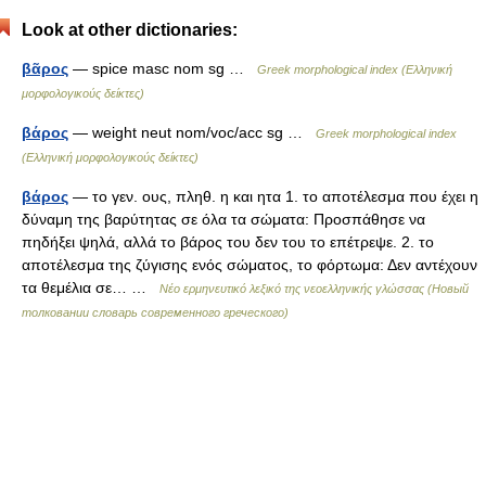
Look at other dictionaries:
βᾶρος
— spice masc nom sg …
Greek morphological index (Ελληνική
μορφολογικούς δείκτες)
βάρος
— weight neut nom/voc/acc sg …
Greek morphological index
(Ελληνική μορφολογικούς δείκτες)
βάρος
— το γεν. ους, πληθ. η και ητα 1. το αποτέλεσμα που έχει η
δύναμη της βαρύτητας σε όλα τα σώματα: Προσπάθησε να
πηδήξει ψηλά, αλλά το βάρος του δεν του το επέτρεψε. 2. το
αποτέλεσμα της ζύγισης ενός σώματος, το φόρτωμα: Δεν αντέχουν
τα θεμέλια σε… …
Νέο ερμηνευτικό λεξικό της νεοελληνικής γλώσσας (Новый
толковании словарь современного греческого)