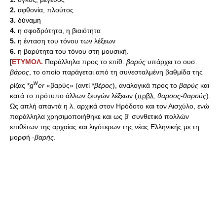
2.
αφθονία, πλούτος
3.
δύναμη
4.
η σφοδρότητα, η βιαιότητα
5.
η ένταση του τόνου των λέξεων
6.
η βαρύτητα του τόνου στη μουσική.
[
ΕΤΥΜΟΛ.
Παράλληλα προς το επίθ.
βαρύς
υπάρχει το ουσ.
βάρος
, το οποίο παράγεται από τη συνεσταλμένη βαθμίδα της
w
ρίζας *
g
er
«βαρύς» (αντί *
βέρος
), αναλογικά προς το
βαρύς
και
κατά το πρότυπο άλλων ζευγών λέξεων (
πρβλ.
θαρσος
-
θαρσύς
).
Ως απλή απαντά η λ. αρχικά στον Ηρόδοτο και τον Αισχύλο, ενώ
παράλληλα χρησιμοποιήθηκε και ως β' συνθετικό πολλών
επιθέτων της αρχαίας και λιγότερων της νέας Ελληνικής με τη
μορφή -
βαρής
.