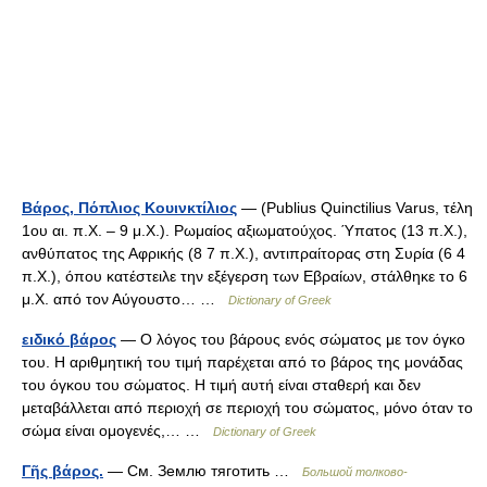
Βάρος, Πόπλιος Κουινκτίλιος
— (Publius Quinctilius Varus, τέλη
1ου αι. π.Χ. – 9 μ.Χ.). Ρωμαίος αξιωματούχος. Ύπατος (13 π.Χ.),
ανθύπατος της Αφρικής (8 7 π.Χ.), αντιπραίτορας στη Συρία (6 4
π.Χ.), όπου κατέστειλε την εξέγερση των Εβραίων, στάλθηκε το 6
μ.Χ. από τον Αύγουστο… …
Dictionary of Greek
ειδικό βάρος
— Ο λόγος του βάρους ενός σώματος με τον όγκο
του. Η αριθμητική του τιμή παρέχεται από το βάρος της μονάδας
του όγκου του σώματος. Η τιμή αυτή είναι σταθερή και δεν
μεταβάλλεται από περιοχή σε περιοχή του σώματος, μόνο όταν το
σώμα είναι ομογενές,… …
Dictionary of Greek
Γῆς βάρος.
— См. Землю тяготить …
Большой толково-