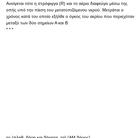
Ανοίγεται τότε η στρόφιγγα (R) και το αέριο διαφεύγει μέσω της
οπής υπό την πίεση του μετατοπιζόμενου νερού. Μετράται ο
χρόνος κατά τον οποίο εξήλθε ο όγκος του αερίου που περιεχόταν
μεταξύ των δύο σημείων Α και Β.
* * *
το (πληθ. βάρη και βάρητα, τα) (AM βάρος)