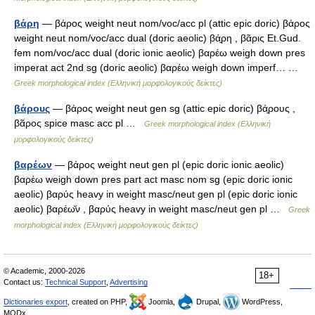
βάρη
— βάρος weight neut nom/voc/acc pl (attic epic doric) βάρος
weight neut nom/voc/acc dual (doric aeolic) βά̱ρη , βᾶρις Et.Gud.
fem nom/voc/acc dual (doric ionic aeolic) βαρέω weigh down pres
imperat act 2nd sg (doric aeolic) βαρέω weigh down imperf… …
Greek morphological index (Ελληνική μορφολογικούς δείκτες)
βάρους
— βάρος weight neut gen sg (attic epic doric) βά̱ρους ,
βᾶρος spice masc acc pl …
Greek morphological index (Ελληνική
μορφολογικούς δείκτες)
βαρέων
— βάρος weight neut gen pl (epic doric ionic aeolic)
βαρέω weigh down pres part act masc nom sg (epic doric ionic
aeolic) βαρύς heavy in weight masc/neut gen pl (epic doric ionic
aeolic) βαρέω̆ν , βαρύς heavy in weight masc/neut gen pl …
Greek
morphological index (Ελληνική μορφολογικούς δείκτες)
© Academic, 2000-2026
18+
Contact us:
Technical Support
,
Advertising
Dictionaries export
, created on PHP,
Joomla,
Drupal,
WordPress,
MODx.