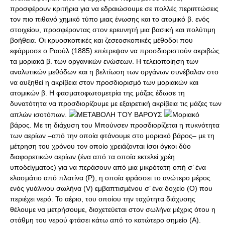
προσφέρουν κριτήρια για να εδραιώσουμε σε πολλές περιπτώσεις
τον πιο πιθανό χημικό τύπο μιας ένωσης και το ατομικό β. ενός
στοιχείου, προσφέροντας στον ερευνητή μια βασική και πολύτιμη
βοήθεια. Οι κρυοσκοπικές και ζεσεοσκοπικές μέθοδοι που
εφάρμοσε ο Ραούλ (1885) επέτρεψαν να προσδιοριστούν ακριβώς
τα μοριακά β. των οργανικών ενώσεων. Η τελειοποίηση των
αναλυτικών μεθόδων και η βελτίωση των οργάνων συνέβαλαν στο
να αυξηθεί η ακρίβεια στον προσδιορισμό των μοριακών και
ατομικών β. Η φασματοφωτομετρία της μάζας έδωσε τη
δυνατότητα να προσδιορίζουμε με εξαιρετική ακρίβεια τις μάζες των
απλών ισοτόπων.
ΜΕΤΑΒΟΛΗ ΤΟΥ ΒΑΡΟΥΣ
Μοριακό
βάρος. Με τη διάχυση του Μπούνσεν προσδιορίζεται η πυκνότητα
των αερίων –από την οποία φτάνουμε στο μοριακό βάρος– με τη
μέτρηση του χρόνου τον οποίο χρειάζονται ίσοι όγκοι δύο
διαφορετικών αερίων (ένα από τα οποία εκτελεί χρέη
υποδείγματος) για να περάσουν από μια μικρότατη οπή σ’ ένα
ελασμάτιο από πλατίνα (P), η οποία φράσσει το ανώτερο μέρος
ενός γυάλινου σωλήνα (V) εμβαπτισμένου σ’ ένα δοχείο (Ο) που
περιέχει νερό. Το αέριο, του οποίου την ταχύτητα διάχυσης
θέλουμε να μετρήσουμε, διοχετεύεται στον σωλήνα μέχρις ότου η
στάθμη του νερού φτάσει κάτω από το κατώτερο σημείο (Α).