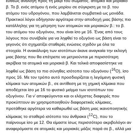
ευθέως ανάλογη προς τη μάζα του σώματος. ατομικό και μοριακό
β. Το β. ενός ατόμου ή ενός μορίου σε σύγκριση με το β. του
ατόμου του υδρογόνου, που λαμβάνεται συμβατικά ως μονάδα.
Πρακτικοί λόγοι οδήγησαν αργότερα στην αποδοχή μιας βάσης πιο
κατάλληλης για τη μέτρηση των ατομικών και μοριακών β.: το β.
του ατόμου του οξυγόνου, που είναι ίσο με 16. Ένας από τους
λόγους που συνέβαλε για να ληφθεί το οξυγόνο ως βάση είναι το
γεγονός ότι σχηματίζει σταθερές ενώσεις σχεδόν με όλα τα
στοιχεία. Η ανακάλυψη των ισοτόπων έκανε αναγκαία την εκλογή
μιας βάσης που θα επέτρεπε να μετριούνται με περισσότερη
ακρίβεια τα ατομικά και μοριακά β. Και τελικά αποφασίστηκε να
16
ληφθεί ως βάση το πιο σύνηθες ισότοπο του οξυγόνου (
Ο), ίσο
προς 16. Με τον τρόπο αυτό προσδιορίζεται η λεγόμενη φυσική
κλίμακα των ατομικών β., σε αντίθεση με τη χημική κλίμακα που
αποδέχεται ίσο με 16 το φυσικό μείγμα των ισοτόπων του
οξυγόνου. Για ν’ αποφεύγονται και οι ελάχιστες διαφορές που
προκύπτουν αν χρησιμοποιηθούν διαφορετικές κλίμακες,
προτάθηκε αργότερα να καθιερωθεί ως βάση μιας ικανοποιητικής
12
κλίμακας το σταθερό ισότοπο του άνθρακα (
C), που το
παίρνουμε ίσο με 12. Θα είμαστε ίσως περισσότερο ακριβολόγοι αν
αναφερόμαστε σε ατομικές και μοριακές μάζες παρά σε β., αλλά μια